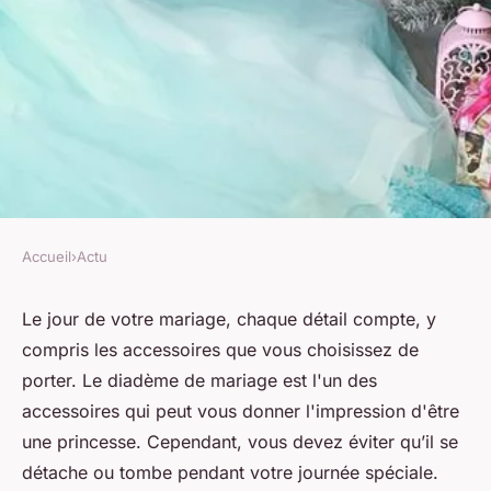
Accueil
›
Actu
ACTU
Comment bien fixer un
Le jour de votre mariage, chaque détail compte, y
compris les accessoires que vous choisissez de
diadème de mariage ?
porter. Le diadème de mariage est l'un des
accessoires qui peut vous donner l'impression d'être
mélissa
•
9 août 2023
•
3 min de lecture
une princesse. Cependant, vous devez éviter qu’il se
détache ou tombe pendant votre journée spéciale.