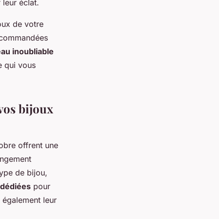
leur éclat.
joux de votre
 recommandées
au inoubliable
e qui vous
 vos bijoux
obre offrent une
rangement
ype de bijou,
 dédiées
pour
e également leur