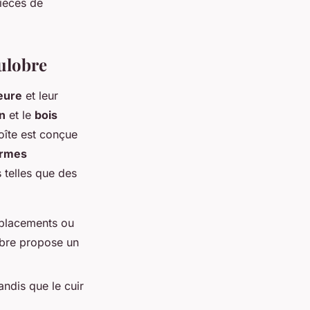
ièces de
oulobre
eure
et leur
n
et le
bois
oîte est conçue
formes
 telles que des
éplacements ou
obre propose un
andis que le cuir