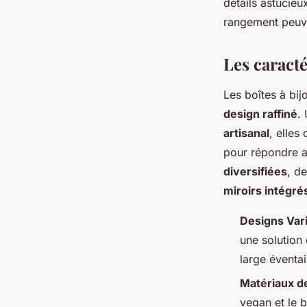
détails astucie
rangement peuve
mélissa
•
6 juin 2024
•
3 min de lecture
Les caract
Les boîtes à bi
design raffiné
.
artisanal
, elles
pour répondre a
diversifiées
, d
miroirs intégré
Designs Var
une solution
large éventai
Matériaux d
vegan et le b