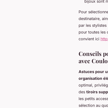
bijoux sont 
Pour sélectionn
destinataire, a
par les styliste
pour toutes les
convient ici
htt
Conseils po
avec Coulo
Astuces pour u
organisation é
optimal, privilé
des
tiroirs sup
les petits acce
sélection au quo