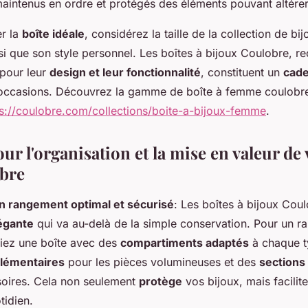
maintenus en ordre et protégés des éléments pouvant altérer 
er la
boîte idéale
, considérez la taille de la collection de bi
insi que son style personnel. Les boîtes à bijoux Coulobre,
s pour leur
design et leur fonctionnalité
, constituent un
cade
 occasions. Découvrez la gamme de boîte à femme coulobr
ps://coulobre.com/collections/boite-a-bijoux-femme
.
ur l'organisation et la mise en valeur de
bre
n rangement optimal et sécurisé
: Les boîtes à bijoux Coul
légante
qui va au-delà de la simple conservation. Pour un 
giez une boîte avec des
compartiments adaptés
à chaque t
plémentaires
pour les pièces volumineuses et des
sections
ssoires. Cela non seulement
protège
vos bijoux, mais facilit
tidien.