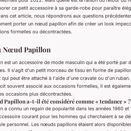
lébrités pour 2022. Mais quelle est la raison du retour du 
rer ce petit accessoire à sa garde-robe pour paraître éléga
Dans cet article, nous répondrons aux questions précédente
ent porter un nœud papillon afin de créer un look impec
sions formelles ou décontractées.
u Nœud Papillon
n est un accessoire de mode masculin qui a été porté par
es. Il s'agit d'un petit morceau de tissu en forme de papillo
 qui peut être attaché à l'aide d'une cravate ou d'un ruban.
oit souvent associé aux occasions formelles, il est égaleme
des occasions plus décontractées.
 Papillon a-t-il été considéré comme « tendance » ?
n a connu un regain de popularité dans les années 1960 et 1
ccessoire courant pour les hommes qui cherchaient à se dé
yle personnel. Les nœuds papillons étaient alors disponible