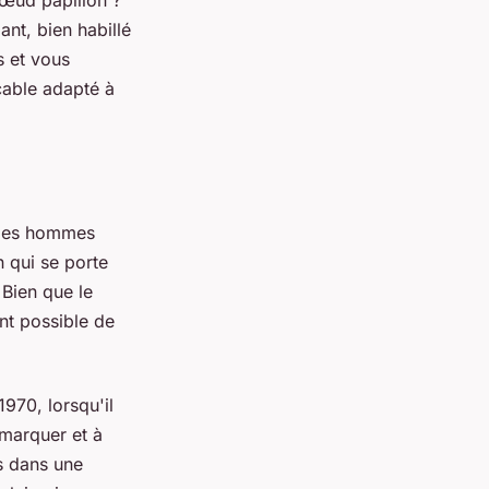
nœud papillon ?
nt, bien habillé
s et vous
cable adapté à
 des hommes
n qui se porte
 Bien que le
nt possible de
970, lorsqu'il
marquer et à
s dans une