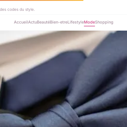
 des codes du style.
Accueil
Actu
Beauté
Bien-etre
Lifestyle
Mode
Shopping