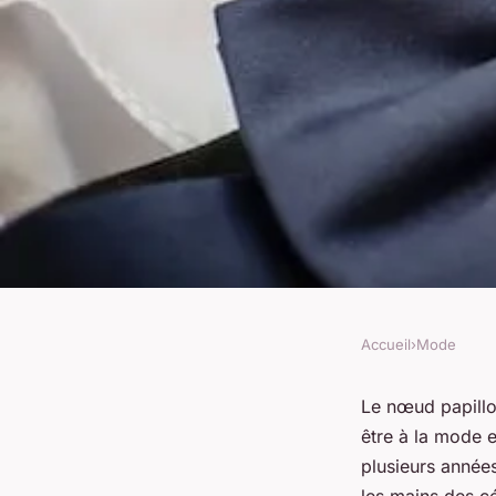
Accueil
›
Mode
MODE
Noeud papillon tend
Le nœud papillo
être à la mode e
L'accessoire incont
plusieurs années