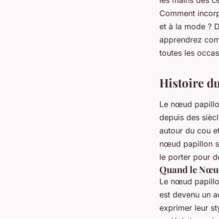
les mains des cé
hommes élégants
Comment incorpo
et à la mode ? 
apprendrez comm
mélissa
•
5 mai 2023
•
4 min de lecture
toutes les occa
Histoire d
Le nœud papillo
depuis des siècl
autour du cou et
nœud papillon s
le porter pour 
Quand le Nœud
Le nœud papillo
est devenu un a
exprimer leur st