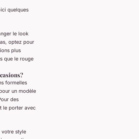
ici quelques
nger le look
las, optez pour
ions plus
s que le rouge
ccasions?
ns formelles
z pour un modèle
Pour des
 le porter avec
votre style