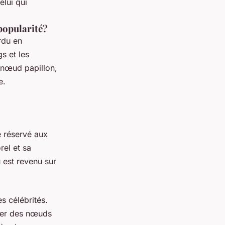
elui qui
popularité?
rdu en
s et les
n nœud papillon,
e.
 réservé aux
rel et sa
 est revenu sur
s célébrités.
rter des nœuds