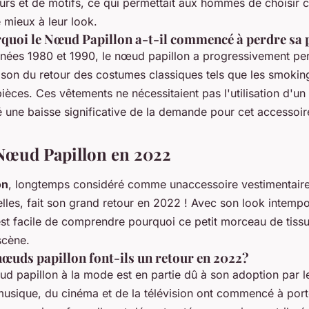
urs et de motifs, ce qui permettait aux hommes de choisir c
 mieux à leur look.
quoi le Nœud Papillon a-t-il commencé à perdre sa 
nées 1980 et 1990, le nœud papillon a progressivement pe
ison du retour des costumes classiques tels que les smoking
ièces. Ces vêtements ne nécessitaient pas l'utilisation d'u
é une baisse significative de la demande pour cet accessoir
Nœud Papillon en 2022
on
, longtemps considéré comme unaccessoire vestimentaire
les, fait son grand retour en 2022 ! Avec son look intempo
est facile de comprendre pourquoi ce petit morceau de tissu
scène.
nœuds papillon font-ils un retour en 2022?
d papillon à la mode est en partie dû à son adoption par le
 musique, du cinéma et de la télévision ont commencé à po