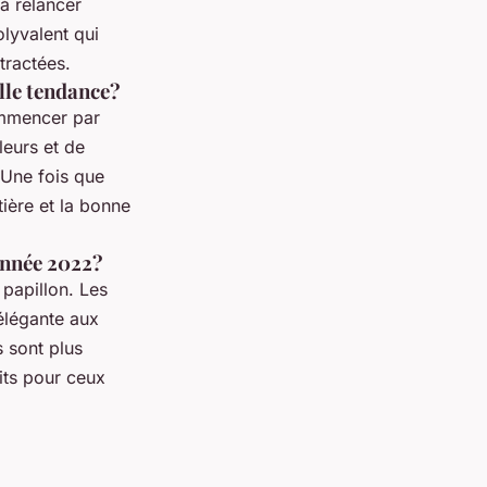
à relancer
olyvalent qui
tractées.
lle tendance?
ommencer par
leurs et de
 Une fois que
ière et la bonne
'année 2022?
papillon. Les
 élégante aux
s sont plus
aits pour ceux