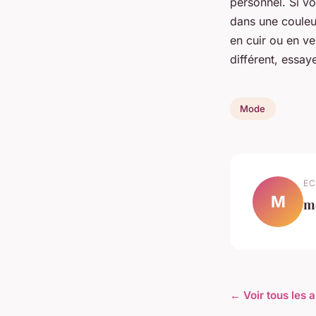
personnel. Si v
dans une couleu
en cuir ou en v
différent, essa
Mode
EC
M
m
← Voir tous les 