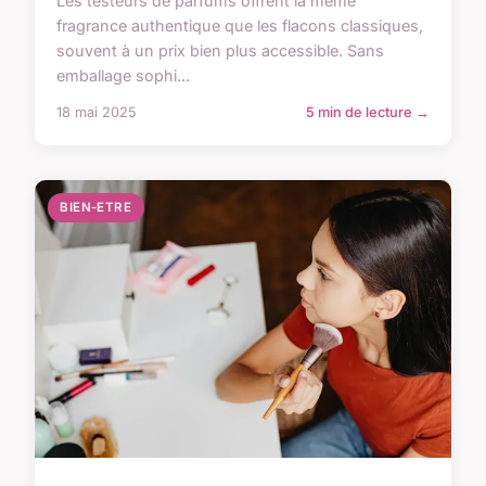
Les testeurs de parfums offrent la même
fragrance authentique que les flacons classiques,
souvent à un prix bien plus accessible. Sans
emballage sophi...
18 mai 2025
5 min de lecture →
BIEN-ETRE