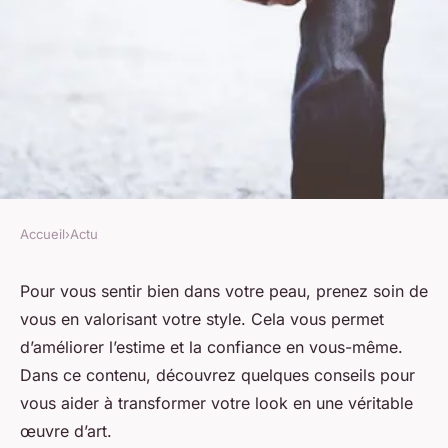
Accueil
›
Actu
ACTU
Comment sublimer votre
Pour vous sentir bien dans votre peau, prenez soin de
vous en valorisant votre style. Cela vous permet
style ?
d’améliorer l’estime et la confiance en vous-même.
Dans ce contenu, découvrez quelques conseils pour
mélissa
•
10 juillet 2023
•
2 min de lecture
vous aider à transformer votre look en une véritable
œuvre d’art.