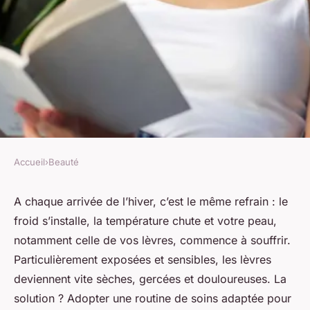
Accueil
›
Beauté
BEAUTÉ
Quelle est la meilleure routine
A chaque arrivée de l’hiver, c’est le même refrain : le
froid s’installe, la température chute et votre peau,
pour soigner des lèvres
notamment celle de vos lèvres, commence à souffrir.
gercées en hiver?
Particulièrement exposées et sensibles, les lèvres
deviennent vite sèches, gercées et douloureuses. La
mélissa
•
25 avril 2024
•
6 min de lecture
solution ? Adopter une routine de soins adaptée pour