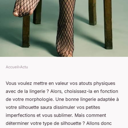
Accueil
›
Actu
ACTU
Comment bien choisir sa
Vous voulez mettre en valeur vos atouts physiques
avec de la lingerie ? Alors, choisissez-la en fonction
lingerie en fonction de sa
de votre morphologie. Une bonne lingerie adaptée à
morphologie ?
votre silhouette saura dissimuler vos petites
imperfections et vous sublimer. Mais comment
mélissa
•
30 juin 2023
•
2 min de lecture
déterminer votre type de silhouette ? Allons donc