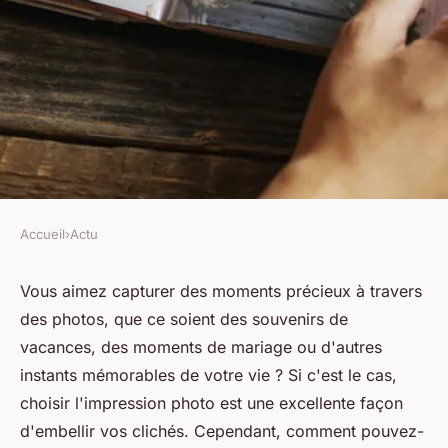
Accueil
›
Actu
ACTU
Choisir efficacement le
Vous aimez capturer des moments précieux à travers
des photos, que ce soient des souvenirs de
meilleur tirage photo pour
vacances, des moments de mariage ou d'autres
immortaliser de beaux
instants mémorables de votre vie ? Si c'est le cas,
souvenirs : le guide
choisir l'impression photo est une excellente façon
d'embellir vos clichés. Cependant, comment pouvez-
mélissa
•
15 décembre 2023
•
3 min de lecture