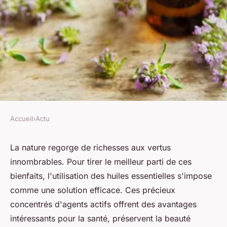
Accueil
›
Actu
ACTU
Quels sont les bienfaits des
La nature regorge de richesses aux vertus
innombrables. Pour tirer le meilleur parti de ces
huiles essentielles naturelles ?
bienfaits, l'utilisation des huiles essentielles s'impose
comme une solution efficace. Ces précieux
mélissa
•
18 décembre 2023
•
3 min de lecture
concentrés d'agents actifs offrent des avantages
intéressants pour la santé, préservent la beauté